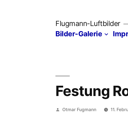
Zum
Inhalt
Flugmann-Luftbilder
springen
Bilder-Galerie
Imp
Festung R
Veröffentlicht
Otmar Fugmann
11. Febr
von