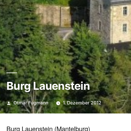
Burg Lauenstein
Veröffentlicht
Otmar Fugmann
1. Dezember 2012
von
Burg Lauenstein (Mantelburg)