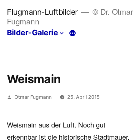
Zum
© Dr. Otmar
Flugmann-Luftbilder
Inhalt
Fugmann
springen
Bilder-Galerie
Mehr
Weismain
Veröffentlicht
Otmar Fugmann
25. April 2015
von
Weismain aus der Luft. Noch gut
erkennbar ist die historische Stadtmauer.