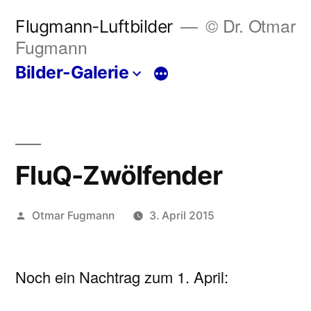
Zum
© Dr. Otmar
Flugmann-Luftbilder
Inhalt
Fugmann
springen
Bilder-Galerie
Mehr
FluQ-Zwölfender
Veröffentlicht
Otmar Fugmann
3. April 2015
von
Noch ein Nachtrag zum 1. April: