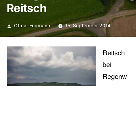
Reitsch
Veröffentlicht
Otmar Fugmann
15. September 2014
von
Reitsch
bei
Regenw
etter.
Hinten
rechts ist
Glosberg
zu