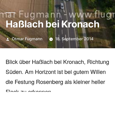
Haßlach bei Kronach
Veröffentlicht
Otmar Fugmann
18. September 2014
von
Blick über Haßlach bei Kronach, Richtung
Süden. Am Horizont ist bei gutem Willen
die Festung Rosenberg als kleiner heller
Fleck zu erkennen.