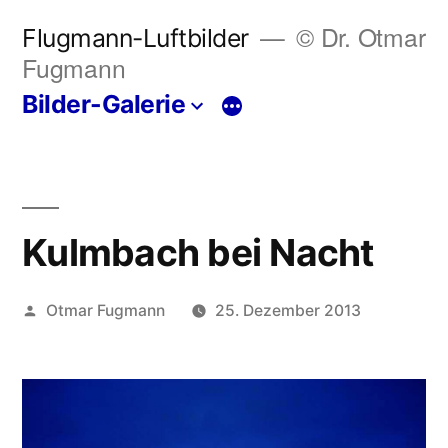
Zum
© Dr. Otmar
Flugmann-Luftbilder
Inhalt
Fugmann
springen
Bilder-Galerie
Mehr
Kulmbach bei Nacht
Veröffentlicht
Otmar Fugmann
25. Dezember 2013
von