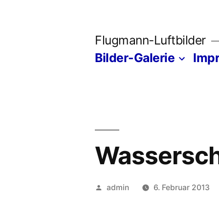
Zum
Inhalt
Flugmann-Luftbilder
springen
Bilder-Galerie
Imp
Wasserschl
Veröffentlicht
admin
6. Februar 2013
von